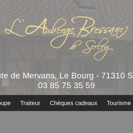
ute de Mervans, Le Bourg - 71310 S
03 85 75 35 59
oupe
Traiteur
Chèques cadeaux
Tourisme 