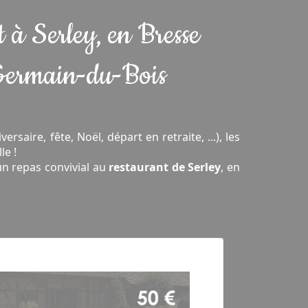
 à Serley, en Bresse
-Germain-du-Bois
saire, fête, Noël, départ en retraite, ...), les
le !
un repas convivial au
restaurant de Serley
, en