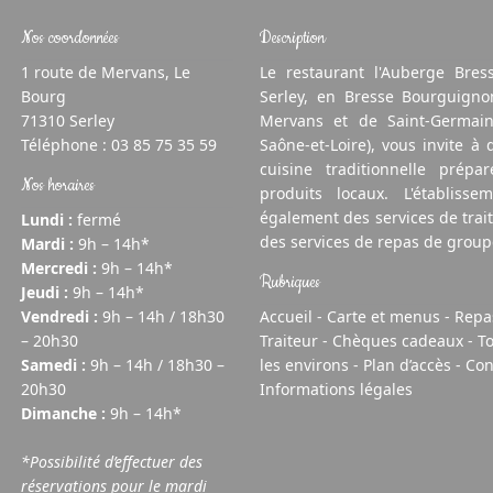
Nos coordonnées
Description
1 route de Mervans, Le
Le restaurant l'Auberge Bres
Bourg
Serley, en Bresse Bourguigno
71310 Serley
Mervans et de Saint-Germain-
Téléphone :
03 85 75 35 59
Saône-et-Loire), vous invite à
cuisine traditionnelle prépa
Nos horaires
produits locaux. L'établisse
également des services de trai
Lundi :
fermé
des services de repas de group
Mardi :
9h – 14h*
Mercredi :
9h – 14h*
Rubriques
Jeudi :
9h – 14h*
Vendredi :
9h – 14h / 18h30
Accueil
-
Carte et menus
-
Repa
– 20h30
Traiteur
-
Chèques cadeaux
-
T
Samedi :
9h – 14h / 18h30 –
les environs
-
Plan d’accès - Con
20h30
Informations légales
Dimanche :
9h – 14h*
*Possibilité d’effectuer des
réservations pour le mardi