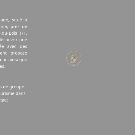
sane, situé à
nne, près de
du-Bois (71,
 découvrir une
rée avec des
ment propose
teur ainsi que
es.
s de groupe
-
ourisme dans
tact
-