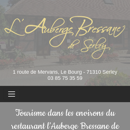
1 route de Mervans, Le Bourg - 71310 Serley
03 85 75 35 59
Tourisme dans les environs du
restaurant l’Auberge Bressane de